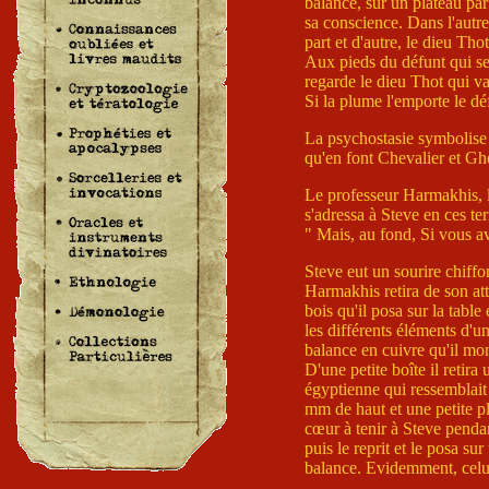
balance, sur un plateau pa
sa conscience. Dans l'autre
part et d'autre, le dieu Thot
Aux pieds du défunt qui se
regarde le dieu Thot qui va
Si la plume l'emporte le dé
La psychostasie symbolise 
qu'en font Chevalier et Gh
Le professeur Harmakhis, l
s'adressa à Steve en ces te
" Mais, au fond, Si vous av
Steve eut un sourire chiffo
Harmakhis retira de son at
bois qu'il posa sur la table e
les différents éléments d'u
balance en cuivre qu'il mo
D'une petite boîte il retir
égyptienne qui ressemblait 
mm de haut et une petite p
cœur à tenir à Steve penda
puis le reprit et le posa su
balance. Evidemment, celui