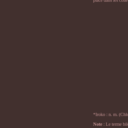
place dans les coll
*Iroko : n. m. (Ch
Note
: Le terme bil