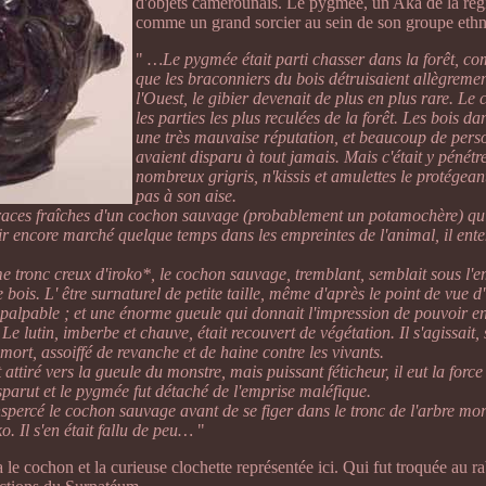
d'objets camerounais. Le pygmée, un Aka de la régi
comme un grand sorcier au sein de son groupe ethn
"
…Le pygmée était parti chasser dans la forêt, c
que les braconniers du bois détruisaient allègremen
l'Ouest, le gibier devenait de plus en plus rare. Le
les parties les plus reculées de la forêt. Les bois da
une très mauvaise réputation, et beaucoup de perso
avaient disparu à tout jamais. Mais c'était y pénét
nombreux grigris, n'kissis et amulettes le protége
pas à son aise.
 traces fraîches d'un cochon sauvage (probablement un potamochère) qui
ir encore marché quelque temps dans les empreintes de l'animal, il entend
 tronc creux d'iroko*, le cochon sauvage, tremblant, semblait sous l'e
e bois. L' être surnaturel de petite taille, même d'après le point de vue
 palpable ; et une énorme gueule qui donnait l'impression de pouvoir e
e lutin, imberbe et chauve, était recouvert de végétation. Il s'agissait,
 mort, assoiffé de revanche et de haine contre les vivants.
 attiré vers la gueule du monstre, mais puissant féticheur, il eut la for
disparut et le pygmée fut détaché de l'emprise maléfique.
nspercé le cochon sauvage avant de se figer dans le tronc de l'arbre mor
o. Il s'en était fallu de peu…
"
e cochon et la curieuse clochette représentée ici. Qui fut troquée au r