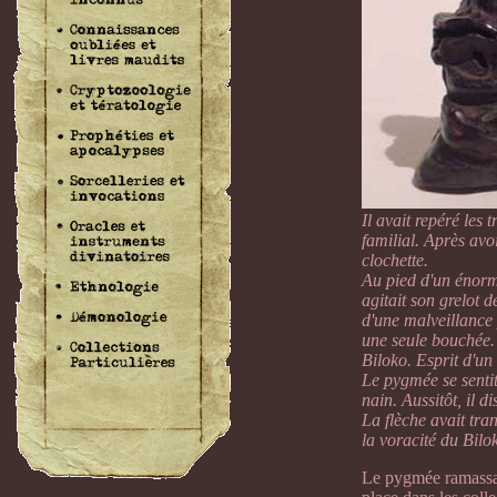
Il avait repéré les
familial. Après avo
clochette.
Au pied d'un énorme
agitait son grelot d
d'une malveillance
une seule bouchée. L
Biloko. Esprit d'un
Le pygmée se sentit
nain. Aussitôt, il 
La flèche avait tra
la voracité du Bilok
Le pygmée ramassa l