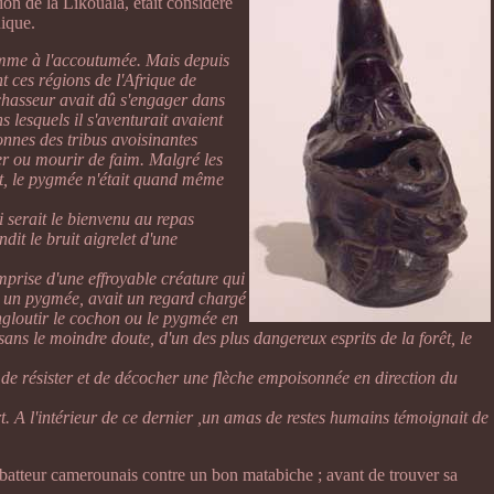
on de la Likouala, était considéré
ique.
omme à l'accoutumée. Mais depuis
t ces régions de l'Afrique de
 chasseur avait dû s'engager dans
ns lesquels il s'aventurait avaient
nnes des tribus avoisinantes
rer ou mourir de faim. Malgré les
ant, le pygmée n'était quand même
 serait le bienvenu au repas
it le bruit aigrelet d'une
mprise d'une effroyable créature qui
 d' un pygmée, avait un regard chargé
ngloutir le cochon ou le pygmée en
 sans le moindre doute, d'un des plus dangereux esprits de la forêt, le
ce de résister et de décocher une flèche empoisonnée en direction du
t. A l'intérieur de ce dernier ,un amas de restes humains témoignait de
abatteur camerounais contre un bon matabiche ; avant de trouver sa